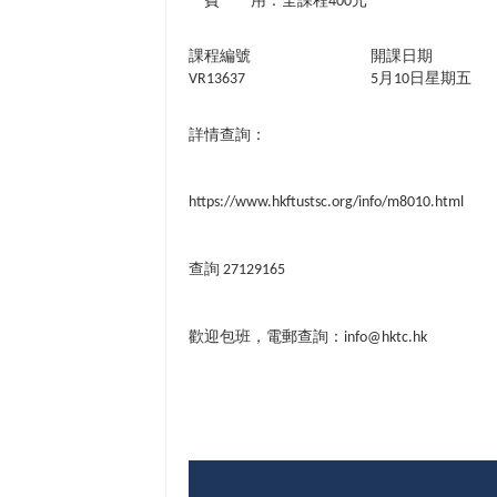
費 用：全課程400元
課程編號
開課日期
VR13637
5月10日星期五
詳情查詢：
https://www.hkftustsc.org/info/m8010.html
查詢
27129165
歡迎包班，電郵查詢：
info@hktc.hk