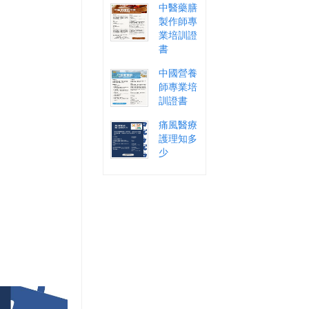
中醫藥膳
製作師專
業培訓證
書
中國營養
師專業培
訓證書
痛風醫療
護理知多
少