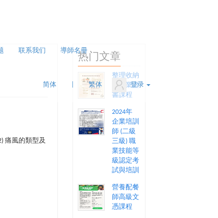
题
联系我们
導師名冊
热门文章
整理收納
简体
|
繁体
登录
師專業證
書課程
2024年
企業培訓
師 (二級
) 痛風的類型及
三級) 職
業技能等
級認定考
試與培訓
營養配餐
師高級文
憑課程