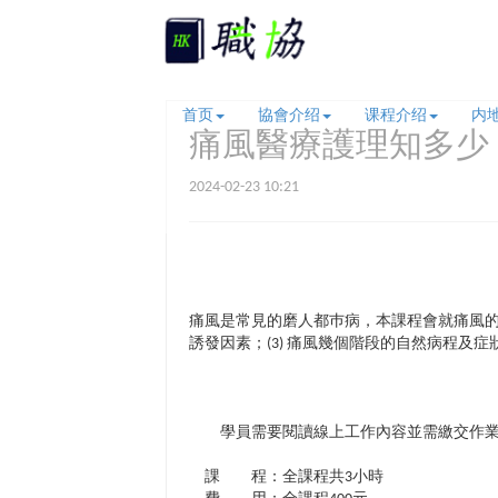
首页
協會介绍
课程介绍
内
痛風醫療護理知多少
2024-02-23 10:21
痛風是常見的磨人都巿病，本課程會就痛風的病
誘發因素；(3) 痛風幾個階段的自然病程及症
學員需要閱讀線上工作內容並需繳交作業
課 程：全課程共3小時