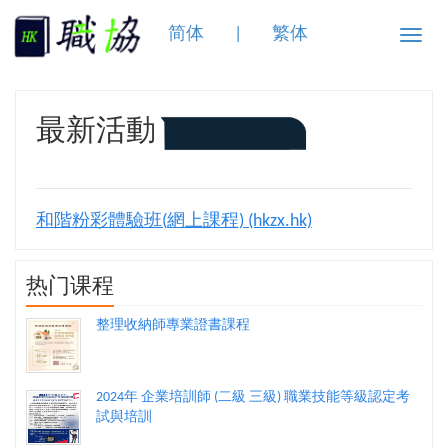
简体
|
繁体
Toggle
naviga
最新活動
和階粉彩體驗班(網上課程) (hkzx.hk)
热门课程
整理收納師專業證書課程
2024年 企業培訓師 (二級 三級) 職業技能等級認定考
試與培訓