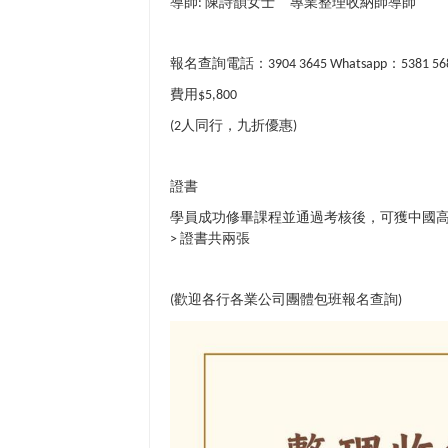
導師
陳詩韻女士
專業整理收納師導師
:
報名查詢電話：
：
3904 3645 Whatsapp
5381 56
費用
$5,800
人同行，九折優惠
(2
)
證書
學員成功修畢課程並通過考核後，可獲中國
證書共兩張
>
歡迎各行各業公司團體包班報名查詢
(
)