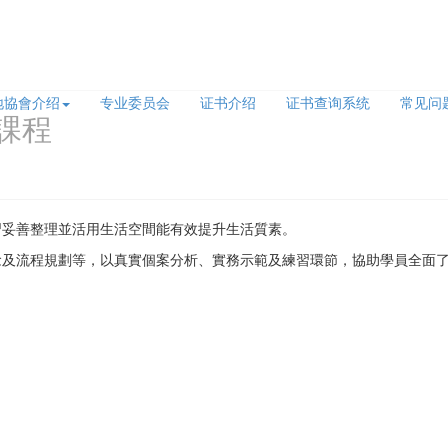
地協會介绍
专业委员会
证书介绍
证书查询系统
常见问
課程
習妥善整理並活用生活空間能有效提升生活質素。
念及流程規劃等，
以真實
個案分析、實務示範及練習環節，協助學員全面