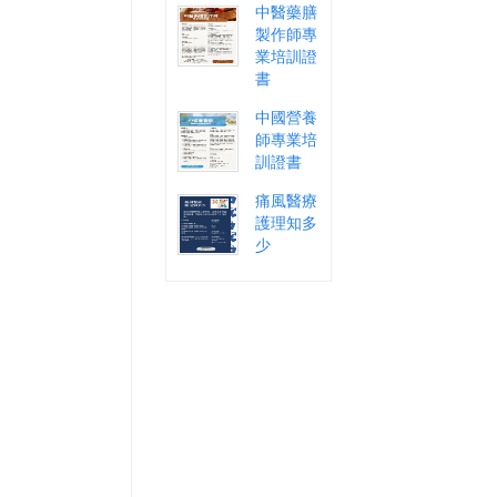
中醫藥膳
製作師專
業培訓證
書
中國營養
師專業培
訓證書
痛風醫療
護理知多
少