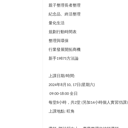
親子整理
長者整理
紀念品、終活整理
量化生活
規劃行動時間表
整理與
環保
行業發展開拓
商機
新手
方法論
19875
上課日期
時間
/
:
年
月
日
星期六
2024
8
10, 17
(
)
全日
09:00-18:00
每堂
小時，共
堂
另加
小時個人實習功課
8
2
(
14
)
上課地點
旺角
: