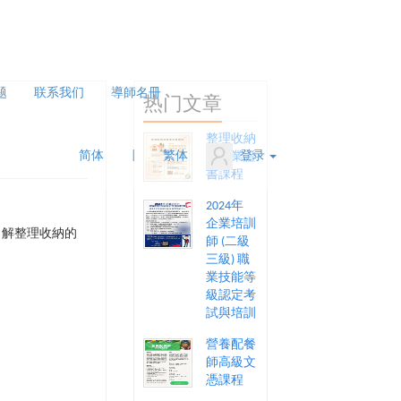
题
联系我们
導師名冊
热门文章
整理收納
简体
|
繁体
登录
師專業證
書課程
2024年
企業培訓
了解整理收納的
師 (二級
三級) 職
業技能等
級認定考
試與培訓
營養配餐
師高級文
憑課程