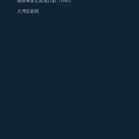
職專畢業生留港計劃（VPAS）
大灣區新聞