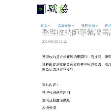
首页
協會介绍
课程介绍
内
整理收納師專業證書
2024-06-20 12:12
整理收納是近年新興的學問和生活技能，學
課程由資深收納專家教授整理收納知識、概
理論知識及實務技巧。
重點
內容：
整理收納
基本原則
空間規劃生活動線
衣櫥管理