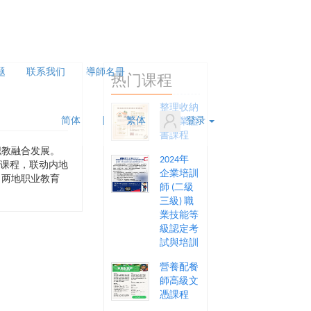
题
联系我们
導師名冊
热门课程
整理收納
简体
|
繁体
登录
師專業證
書課程
职教融合发展。
2024年
类课程，联动内地
企業培訓
力两地职业教育
師 (二級
三級) 職
業技能等
級認定考
試與培訓
營養配餐
師高級文
憑課程