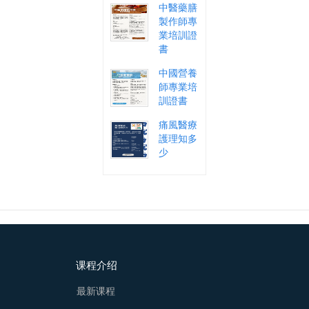
中醫藥膳
製作師專
業培訓證
書
中國營養
師專業培
訓證書
痛風醫療
護理知多
少
课程介绍
最新课程