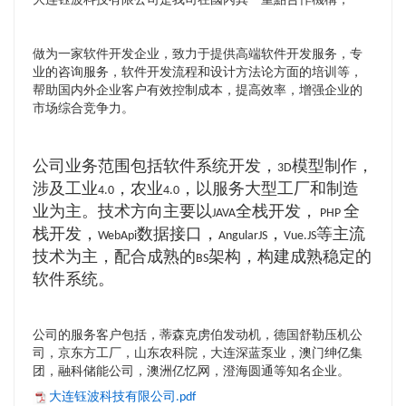
大连钰波科技有限公司是我司在國內其一重點合作機構，
做为一家软件开发企业，致力于提供高端软件开发服务，专
业的咨询服务，软件开发流程和设计方法论方面的培训等，
帮助国内外企业客户有效控制成本，提高效率，增强企业的
市场综合竞争力。
公司业务范围包括软件系统开发，
模型制作，
3D
涉及工业
，农业
，以服务大型工厂和制造
4.0
4.0
业为主。技术方向主要以
全栈开发，
全
JAVA
PHP
栈开发，
数据接口，
，
等主流
WebApi
AngularJS
Vue.JS
技术为主，配合成熟的
架构，构建成熟稳定的
BS
软件系统。
公司的服务客户包括，蒂森克虏伯发动机，德国舒勒压机公
司，京东方工厂，山东农科院，大连深蓝泵业，澳门绅亿集
团，融科储能公司，澳洲亿忆网，澄海圆通等知名企业。
大连钰波科技有限公司.pdf