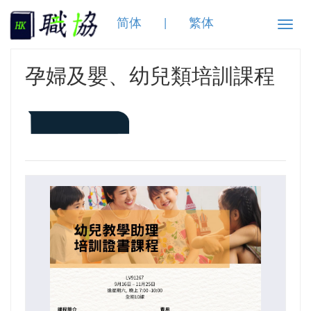
简体
|
繁体
Toggle
naviga
孕婦及嬰、幼兒類培訓課程