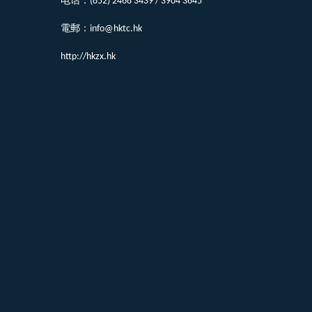
电话：(852) 2468 3439 / 3904 3645
電郵：info@hktc.hk
http://hkzx.hk