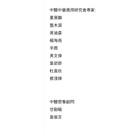
:
中醫中藥應用研究會專家
夏展鵬
盤木源
黃迪森
楊海燕
辛茜
黃文偉
葉碧群
杜嘉欣
蔡漢輝
中醫營養顧問:
甘顯暘
葉俊言