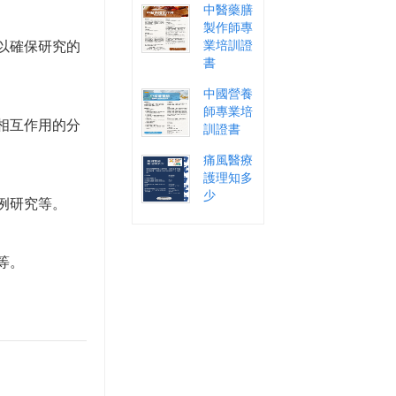
中醫藥膳
製作師專
以確保研究的
業培訓證
書
中國營養
師專業培
相互作用的分
訓證書
痛風醫療
護理知多
少
例研究等。
等。