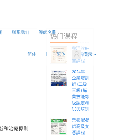
题
联系我们
導師名冊
热门课程
整理收納
简体
|
繁体
登录
師專業證
書課程
2024年
企業培訓
師 (二級
三級) 職
業技能等
級認定考
試與培訓
營養配餐
師高級文
斷和治療原則
憑課程